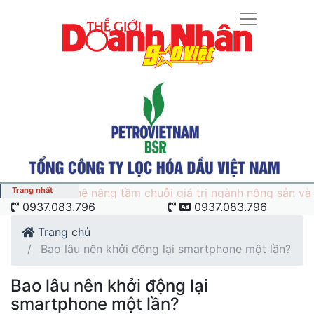
Trang nhất
MILOTECH: "Cú hích" công nghệ nâng tầm chuỗi giá
0937.083.796
0937.083.796
trị ngành nông sản và yến sào Việt Nam
Trang chủ
Bao lâu nên khởi động lại smartphone một lần?
Bao lâu nên khởi động lại
smartphone một lần?