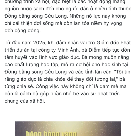
chương trình xã hội, đặc biệt là các hoạt động mang
nguồn nước sạch đến cho người dân ở nhiều tỉnh thuộc
Đồng bằng sông Cửu Long. Những nỗ lực này không
chỉ cải thiện đời sống mà còn lan tỏa niềm hy vọng
đến cộng đồng.
Từ đầu năm 2025, khi đảm nhận vai trò Giám đốc Phát
triển dự án tại công ty Minh Ánh, bà Diễm tiếp tục dồn
tâm huyết vào lĩnh vực giáo dục. Bà mong muốn nâng
cao chất lượng học tập, mở ra cơ hội cho học sinh tại
Đồng bằng sông Cửu Long và các tỉnh lân cận. "Tôi tin
rằng giáo dục là chìa khóa để thay đổi tương lai," bà
từng chia sẻ. Công việc này không chỉ là đam mê mà
còn là cách bà góp phần nhỏ bé vào sự phát triển
chung của xã hội.