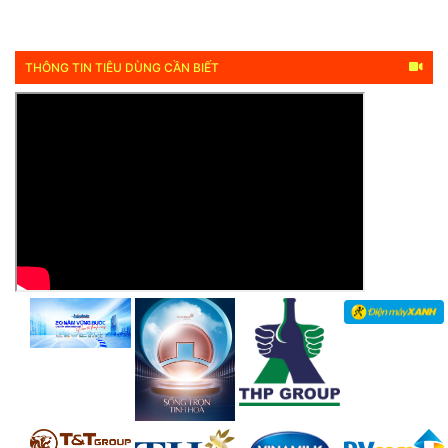
THÔNG TIN TIÊU DÙNG CẦN BIẾT