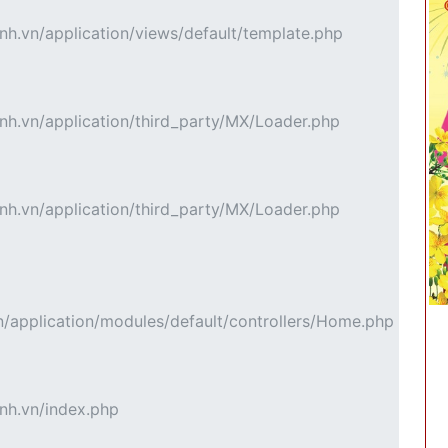
h.vn/application/views/default/template.php
h.vn/application/third_party/MX/Loader.php
h.vn/application/third_party/MX/Loader.php
application/modules/default/controllers/Home.php
nh.vn/index.php