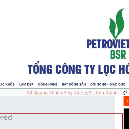
ỨC KHỎE
LÀM ĐẸP
CÔNG NGHỆ
BẤT ĐỘNG SẢN
ĐỜI SỐNG - GIÁO DỤC
T
ered