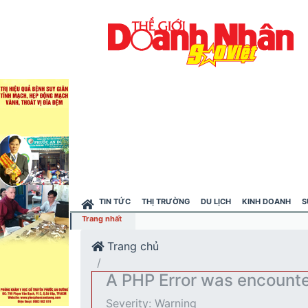
TIN TỨC
THỊ TRƯỜNG
DU LỊCH
KINH DOANH
S
Trang nhất
h nông sản và yến sào Việt Nam
Trang chủ
A PHP Error was encount
Severity: Warning