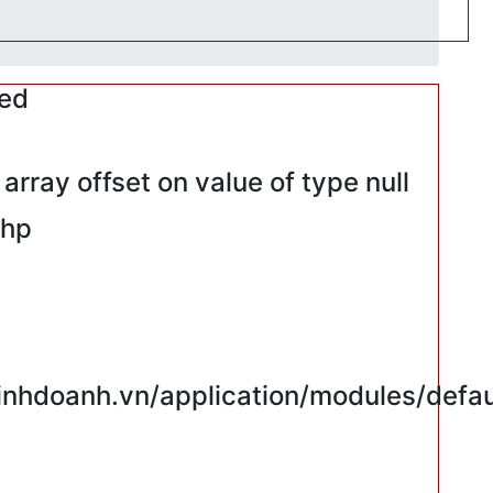
red
rray offset on value of type null
php
hdoanh.vn/application/modules/defaul