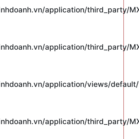
hdoanh.vn/application/third_party/M
hdoanh.vn/application/third_party/M
hdoanh.vn/application/views/default/
hdoanh.vn/application/third_party/M