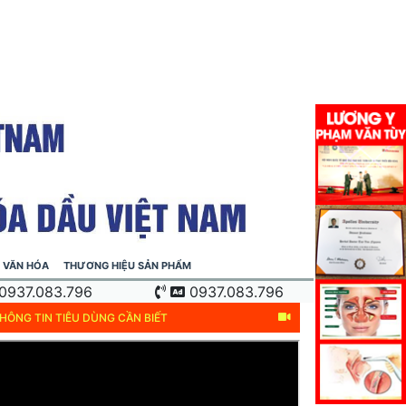
VĂN HÓA
THƯƠNG HIỆU SẢN PHẨM
0937.083.796
0937.083.796
HÔNG TIN TIÊU DÙNG CẦN BIẾT