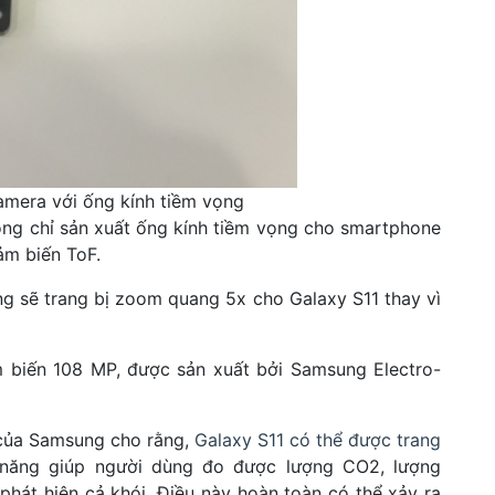
camera với ống kính tiềm vọng
ng chỉ sản xuất ống kính tiềm vọng cho smartphone
ảm biến ToF.
ng sẽ trang bị zoom quang 5x cho Galaxy S11 thay vì
m biến 108 MP, được sản xuất bởi Samsung Electro-
ế của Samsung cho rằng,
Galaxy S11 có thể được trang
 năng giúp người dùng đo được lượng CO2, lượng
phát hiện cả khói. Điều này hoàn toàn có thể xảy ra