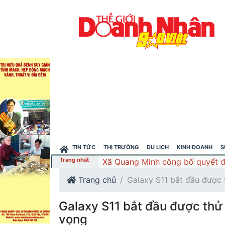
TIN TỨC
THỊ TRƯỜNG
DU LỊCH
KINH DOANH
S
Trang nhất
Xã Quang Minh công bố quyết đị
Trang chủ
Galaxy S11 bắt đầu được
Galaxy S11 bắt đầu được thử
vọng