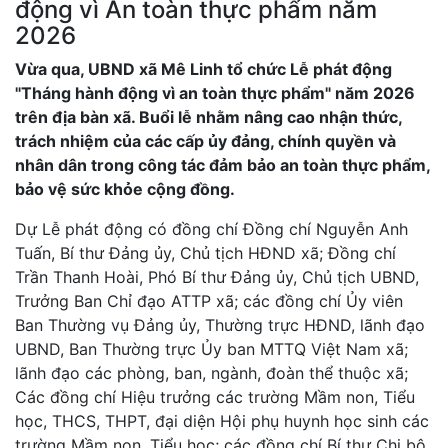
động vì An toàn thực phẩm năm
2026
Vừa qua, UBND xã Mê Linh tổ chức Lễ phát động
"Tháng hành động vì an toàn thực phẩm" năm 2026
trên địa bàn xã. Buổi lễ nhằm nâng cao nhận thức,
trách nhiệm của các cấp ủy đảng, chính quyền và
nhân dân trong công tác đảm bảo an toàn thực phẩm,
bảo vệ sức khỏe cộng đồng.
Dự Lễ phát động có đồng chí Đồng chí Nguyễn Anh
Tuấn, Bí thư Đảng ủy, Chủ tịch HĐND xã; Đồng chí
Trần Thanh Hoài, Phó Bí thư Đảng ủy, Chủ tịch UBND,
Trưởng Ban Chỉ đạo ATTP xã; các đồng chí Ủy viên
Ban Thường vụ Đảng ủy, Thường trực HĐND, lãnh đạo
UBND, Ban Thường trực Ủy ban MTTQ Việt Nam xã;
lãnh đạo các phòng, ban, ngành, đoàn thể thuộc xã;
Các đồng chí Hiệu trưởng các trường Mầm non, Tiểu
học, THCS, THPT, đại diện Hội phụ huynh học sinh các
trường Mầm non, Tiểu học; các đồng chí Bí thư Chi bộ