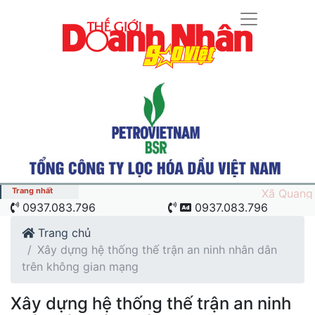
Trang nhất
hệ nâng tầm chuỗi giá trị ngành nông sản và yến sào Việt
0937.083.796
0937.083.796
Trang chủ
Xây dựng hệ thống thế trận an ninh nhân dân
trên không gian mạng
Xây dựng hệ thống thế trận an ninh