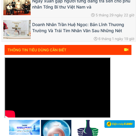
Ngày xuân gặp người từng dâng trà sen cho phu
nhân Tổng Bí thư Việt Nam và
5 tháng 29 ngày 22 giờ
Doanh Nhân Trần Huệ Ngọc: Bản Lĩnh Thương
Trường Và Trái Tim Nhân Văn Sau Những Nét
6 tháng 1 ngày 19 giờ
THÔNG TIN TIÊU DÙNG CẦN BIẾT