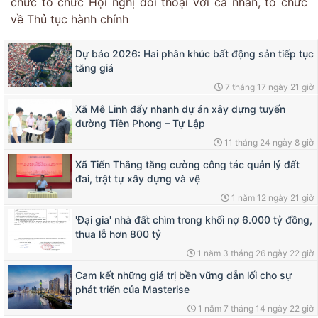
chức tổ chức Hội nghị đối thoại với cá nhân, tổ chức
về Thủ tục hành chính
Dự báo 2026: Hai phân khúc bất động sản tiếp tục
tăng giá
7 tháng 17 ngày 21 giờ
Xã Mê Linh đẩy nhanh dự án xây dựng tuyến
đường Tiền Phong – Tự Lập
11 tháng 24 ngày 8 giờ
Xã Tiến Thắng tăng cường công tác quản lý đất
đai, trật tự xây dựng và vệ
1 năm 12 ngày 21 giờ
'Đại gia' nhà đất chìm trong khối nợ 6.000 tỷ đồng,
thua lỗ hơn 800 tỷ
1 năm 3 tháng 26 ngày 22 giờ
Cam kết những giá trị bền vững dẫn lối cho sự
phát triển của Masterise
1 năm 7 tháng 14 ngày 22 giờ