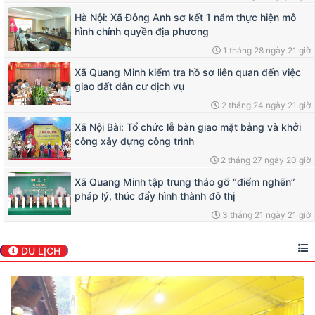
Hà Nội: Xã Đông Anh sơ kết 1 năm thực hiện mô
hình chính quyền địa phương
1 tháng 28 ngày 21 giờ
Xã Quang Minh kiểm tra hồ sơ liên quan đến việc
giao đất dân cư dịch vụ
2 tháng 24 ngày 21 giờ
Xã Nội Bài: Tổ chức lễ bàn giao mặt bằng và khởi
công xây dựng công trình
2 tháng 27 ngày 20 giờ
Xã Quang Minh tập trung tháo gỡ “điểm nghẽn”
pháp lý, thúc đẩy hình thành đô thị
3 tháng 21 ngày 21 giờ
DU LỊCH