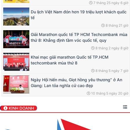
7 tháng 25 ngày 6 giờ
Du lịch Việt Nam đón hơn 19 triệu lượt khách quốc
tế
8 tháng 21 giờ
Giải Marathon quốc tế TP HCM Techcombank mùa
thứ 8: Khẳng định tầm vóc quốc tế, quy
8 tháng 2 ngày 8 giờ
Khai mạc giải marathon Quốc tế TP.HCM
techcombank mùa thứ 8
8 tháng 5 ngày 7 giờ
Ngày Hội hiến máu, Giọt hồng yêu thương” ở An
Giang: Lan tỏa nghĩa cử cao đẹp
10 tháng 5 ngày 20 giờ
KINH DOANH