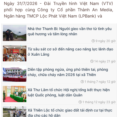
Ngày 31/7/2026 - Đài Truyền hình Việt Nam (VTV)
phối hợp cùng Công ty Cổ phần Thành An Media,
Ngân hàng TMCP Lộc Phát Việt Nam (LPBank) và
Nhà thơ Thanh Bi: Người gieo vần thơ từ tình yêu
quê hương và tấm lòng nhân
9 ngày 20 giờ
Từ sâu sát cơ sở đến nâng cao năng lực lãnh đạo
ở Xuân Lãng
14 ngày 21 giờ
Diễn tập phòng ngừa, ứng phó thiên tai, phòng
cháy, chữa cháy năm 2026 tại xã Thiên
1 tháng 7 ngày 12 giờ
Xã Thư Lâm tổ chức Hội nghị tổng kết thực hiện
luật Quốc phòng, luật dân Quân
1 tháng 12 ngày 23 giờ
Xã Thiên Lộc tổ chức giao đất tái định cư tại thực
địa cho các hộ dân