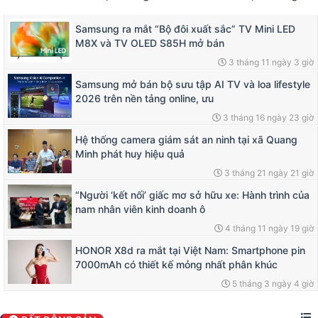
Samsung ra mắt “Bộ đôi xuất sắc” TV Mini LED
M8X và TV OLED S85H mở bán
3 tháng 11 ngày 3 giờ
Samsung mở bán bộ sưu tập AI TV và loa lifestyle
2026 trên nền tảng online, ưu
3 tháng 16 ngày 23 giờ
Hệ thống camera giám sát an ninh tại xã Quang
Minh phát huy hiệu quả
3 tháng 21 ngày 21 giờ
“Người ‘kết nối’ giấc mơ sở hữu xe: Hành trình của
nam nhân viên kinh doanh ô
4 tháng 11 ngày 19 giờ
HONOR X8d ra mắt tại Việt Nam: Smartphone pin
7000mAh có thiết kế mỏng nhất phân khúc
5 tháng 3 ngày 4 giờ