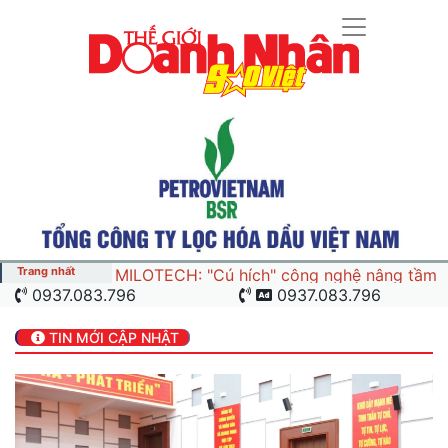
Trang nhất
MILOTECH: "Cú hích" công
0937.083.796
0937.083.796
nghệ nâng tầm chuỗi giá trị
ngành nông sản và yến sào
TIN MỚI CẬP NHẬT
Việt Nam