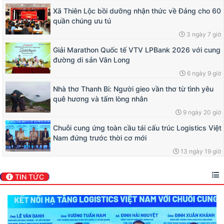
Xã Thiên Lộc bồi dưỡng nhận thức về Đảng cho 60
quần chúng ưu tú
3 ngày 7 giờ
Giải Marathon Quốc tế VTV LPBank 2026 với cung
đường di sản Vân Long
6 ngày 9 giờ
Nhà thơ Thanh Bi: Người gieo vần thơ từ tình yêu
quê hương và tấm lòng nhân
9 ngày 20 giờ
Chuỗi cung ứng toàn cầu tái cấu trúc Logistics Việt
Nam đứng trước thời cơ mới
13 ngày 19 giờ
TIN TỨC