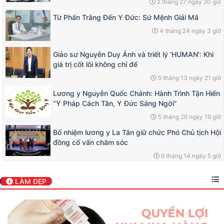
2 tháng 27 ngày 20 giờ
Từ Phấn Trắng Đến Y Đức: Sứ Mệnh Giải Mã
4 tháng 24 ngày 3 giờ
Giáo sư Nguyễn Duy Ánh và triết lý 'HUMAN': Khi
giá trị cốt lõi không chỉ để
5 tháng 13 ngày 21 giờ
Lương y Nguyễn Quốc Chánh: Hành Trình Tận Hiến
“Y Pháp Cách Tân, Y Đức Sáng Ngời”
5 tháng 26 ngày 19 giờ
Bổ nhiệm lương y La Tân giữ chức Phó Chủ tịch Hội
đồng cố vấn chăm sóc
6 tháng 14 ngày 5 giờ
LÀM ĐẸP